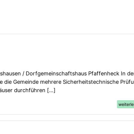
tt OG Nörtershausen – KW 32/26
shausen / Dorfgemeinschaftshaus Pfaffenheck In de
e die Gemeinde mehrere Sicherheitstechnische Prüf
äuser durchführen […]
weiterl
tt OG Nörtershausen – KW 30/26